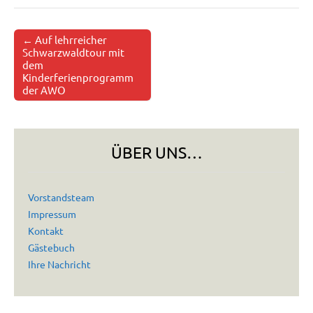
← Auf lehrreicher
Post navigation
Schwarzwaldtour mit
dem
Kinderferienprogramm
der AWO
ÜBER UNS…
Vorstandsteam
Impressum
Kontakt
Gästebuch
Ihre Nachricht