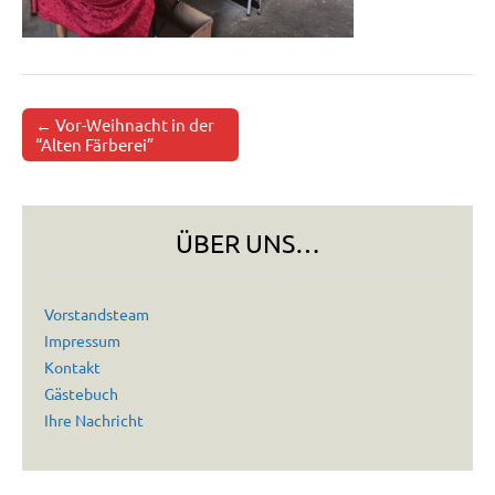
← Vor-Weihnacht in der
Post navigation
“Alten Färberei”
ÜBER UNS…
Vorstandsteam
Impressum
Kontakt
Gästebuch
Ihre Nachricht